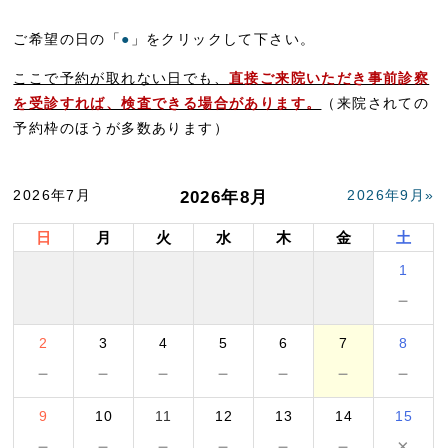
ご希望の日の「
●
」をクリックして下さい。
ここで予約が取れない日でも、
直接ご来院いただき事前診察
を受診すれば、検査できる場合があります。
（来院されての
予約枠のほうが多数あります）
2026年7月
2026年9月
2026年8月
日
月
火
水
木
金
土
1
－
2
3
4
5
6
7
8
－
－
－
－
－
－
－
9
10
11
12
13
14
15
－
－
－
－
－
－
×